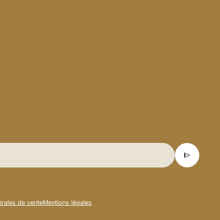
send
rales de vente
Mentions légales